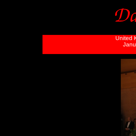
United
Janu