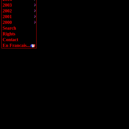
2003
2002
2001
2000
Search
Rights
Contact
En Francais...